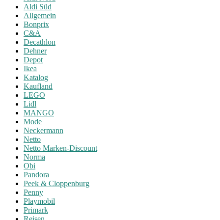
Aldi Süd
Allgemein
Bonprix
C&A
Decathlon
Dehner
Depot
Ikea
Katalog
Kaufland
LEGO
Lidl
MANGO
Mode
Neckermann
Netto
Netto Marken-Discount
Norma
Obi
Pandora
Peek & Cloppenburg
Penny
Playmobil
Primark
Reisen