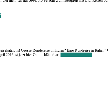
 viel mehr für nur 599€ pro Person! Zum Bestpreis mit Lidl Reisen buch
6
Reisekatalogs! Grosse Rundereise in Indien? Eine Rundreise in Italien?
l 2016 ist jetzt hier Online blätterbar!
Zum Online Katalog