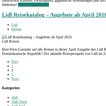
zahlreichen Kasinos, Freizeitparks, gigantische Hotelanlagen und noch
blätterbar!
Zum Online Katalog
Lidl Reisekatalog – Angebote ab April 201
Lidl
Reisen
Lidl Reisen
Best-Preis-Garantie auf alle Reisen in dieser April Ausgabe des Lidl 
Dominikanische Republik? Der aktuelle Reiseprospekt von Lidl im Apri
Prev
1
2
3
Next
Kategorien
Aldi
Aldi Nord
Aldi Süd