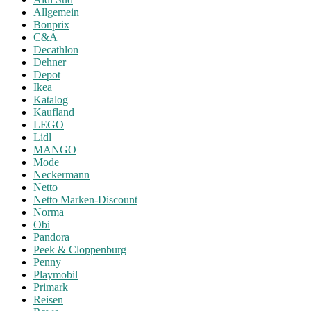
Allgemein
Bonprix
C&A
Decathlon
Dehner
Depot
Ikea
Katalog
Kaufland
LEGO
Lidl
MANGO
Mode
Neckermann
Netto
Netto Marken-Discount
Norma
Obi
Pandora
Peek & Cloppenburg
Penny
Playmobil
Primark
Reisen