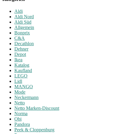
Aldi
Aldi Nord
Aldi Süd
Allgemein
Bonprix
C&A
Decathlon
Dehner
Depot
Ikea
Katalog
Kaufland
LEGO
Lidl
MANGO
Mode
Neckermann
Netto
Netto Marken-Discount
Norma
Obi
Pandora
Peek & Cloppenburg