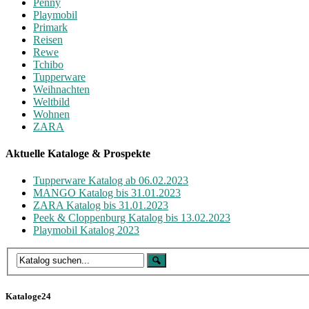
Penny
Playmobil
Primark
Reisen
Rewe
Tchibo
Tupperware
Weihnachten
Weltbild
Wohnen
ZARA
Aktuelle Kataloge & Prospekte
Tupperware Katalog ab 06.02.2023
MANGO Katalog bis 31.01.2023
ZARA Katalog bis 31.01.2023
Peek & Cloppenburg Katalog bis 13.02.2023
Playmobil Katalog 2023
Kataloge24